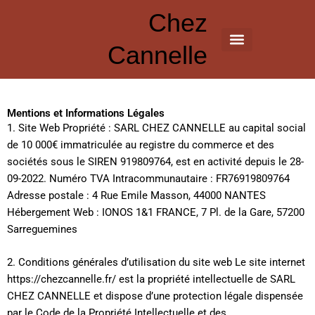
Aller
Chez
au
contenu
Cannelle
À Propos
La Carte
Mentions et Informations Légales
1. Site Web Propriété : SARL CHEZ CANNELLE au capital social
de 10 000€ immatriculée au registre du commerce et des
sociétés sous le SIREN 919809764, est en activité depuis le 28-
09-2022. Numéro TVA Intracommunautaire : FR76919809764
Adresse postale : 4 Rue Emile Masson, 44000 NANTES
Hébergement Web : IONOS 1&1 FRANCE, 7 Pl. de la Gare, 57200
Sarreguemines
2. Conditions générales d’utilisation du site web Le site internet
https://chezcannelle.fr/ est la propriété intellectuelle de SARL
CHEZ CANNELLE et dispose d’une protection légale dispensée
par le Code de la Propriété Intellectuelle et des